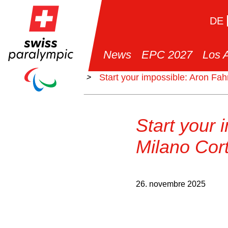
DE
News
EPC 2027
Los 
>
News
>
Start your impossible: Aron Fah
Start your 
Milano Cor
26. novembre 2025