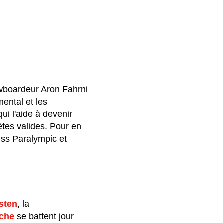
owboardeur Aron Fahrni
ental et les
ui l'aide à devenir
lètes valides. Pour en
wiss Paralympic et
sten
, la
che
se battent jour