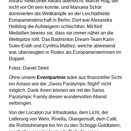
Allianz Newcomer Award überreicht. Marcel Hug, der
nicht vor Ort sein konnte, und Manuela Schär
dominierten die Wettkämpfe an der Leichtathletik
Europameisterschaft in Berlin. Dort war Alexandra
Helbling die Aufsteigerin schlechthin. Mit fünf
Medaillen bewies sie, dass sie immer näher an die
Weltspitze rollt. Das Badminton Dream-Team Karin
Suter-Erath und Cynthia Mathez, welche abwesend
war, überzeugten in Rodez als Europameisterinnen im
Doppel.
Fotos: Daniel Streit
Ohne unsere
Eventpartner
wäre aus finanzieller Sicht
ein Anlass wie die „Swiss Paralympic Night“ nicht
möglich. Dank ihnen können wir mit der Swiss
Paralympic Family diesen wundervollen Abend
verbringen.
Von der Location zur Infrastruktur, dem Licht, der
Lieferung von Wein, Rivella, Orangensaft, dem Café,
die Rollstuhlrampe bis hin zu den Schoggi-Goldtalern,