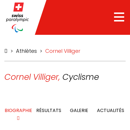
he
Tog
nav
>
Athlètes
>
Cornel Villiger
Cornel Villiger,
Cyclisme
BIOGRAPHIE
RÉSULTATS
GALERIE
ACTUALITÉS