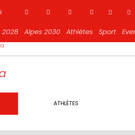
R
s 2028
Alpes 2030
Athlètes
Sport
Eve
ma
ma
ATHLÈTES