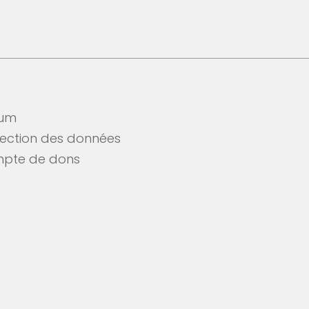
sum
Soutiens
tection des données
nous mainten
pte de dons
Fais un don et choisis
#breakingbarriers #m