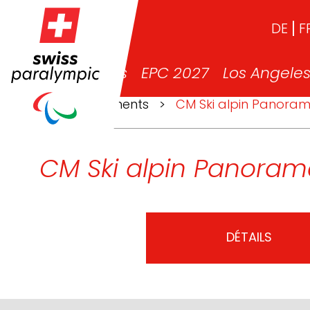
DE
F
News
EPC 2027
Los Angele
>
Événements
>
CM Ski alpin Panora
CM Ski alpin Panora
DÉTAILS