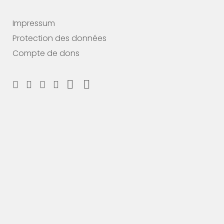
Impressum
Protection des données
Compte de dons
Soutiens nous maintenant
Fais un don et choisis ton MERCI
#breakingbarriers #makinghistory