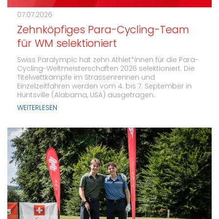
07.07.2026
Zehnköpfiges Para-Cycling-Team
für WM selektioniert
Swiss Paralympic hat zehn Athlet*innen für die Para-
Cycling-Weltmeisterschaften 2026 selektioniert. Die
Titelwettkämpfe im Strassenrennen und
Einzelzeitfahren werden vom 4. bis 7. September in
Huntsville (Alabama, USA) ausgetragen.
WEITERLESEN