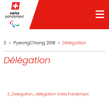
he
Tog
nav
>
PyeongChang 2018
>
Délégation
Délégation
3_Delegation_délégation Swiss Paralympic