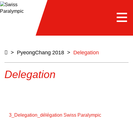
Togg
navi
>
PyeongChang 2018
>
Delegation
Delegation
3_Delegation_délégation Swiss Paralympic