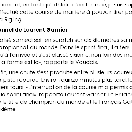
rme et, en tant qu’athlète d’endurance, je suis su
i effectué cette course de manière à pouvoir tirer p
a Rigling.
onnel de Laurent Garnier
alisé samedi soir en scratch sur dix kilomètres sa m
pionnat du monde. Dans le sprint final, il a tenu
’à l’arrivée et s’est classé sixième, non loin des me
 la forme est là», rapporte le Vaudois.
fin, une chute s’est produite entre plusieurs coureu
a piste réparée. Environ quinze minutes plus tard, l
ers tours. «L’interruption de la course m’a permis
le sprint final», rapporte Laurent Garnier. Le Brita
 le titre de champion du monde et le Français Gat
uxième.