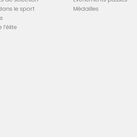
s de sélection
Événements passés
dans le sport
Médailles
es
 l’élite