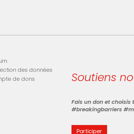
sum
tection des données
Soutiens n
pte de dons
Fais un don et choisis
#breakingbarriers #m
Participer