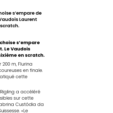
ichoise s’empare de
e Vaudois Laurent
 scratch.
richoise s’empare
t. Le Vaudois
sixième en scratch.
 200 m, Flurina
coureuses en finale.
ratiqué cette
 Rigling a accéléré
ibles sur cette
 Sabrina Custódia da
uissesse. «Le