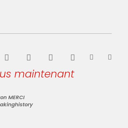
ous maintenant
 ton MERCI
akinghistory