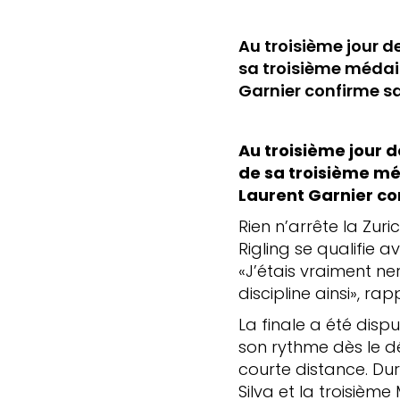
Au troisième jour d
sa troisième médail
Garnier confirme sa
Au troisième jour d
de sa troisième méd
Laurent Garnier co
Rien n’arrête la Zuri
Rigling se qualifie a
«J’étais vraiment ne
discipline ainsi», rap
La finale a été disp
son rythme dès le dé
courte distance. Dur
Silva et la troisièm