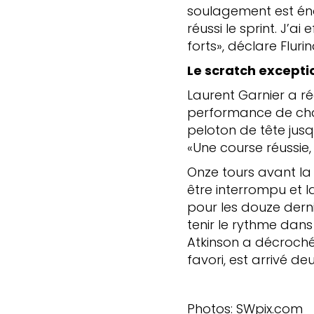
soulagement est éno
réussi le sprint. J’a
forts», déclare Flurin
Le scratch excepti
Laurent Garnier a ré
performance de cham
peloton de tête jusqu
«Une course réussie,
Onze tours avant la 
être interrompu et l
pour les douze derni
tenir le rythme dans 
Atkinson a décroché
favori, est arrivé de
Photos: SWpix.com