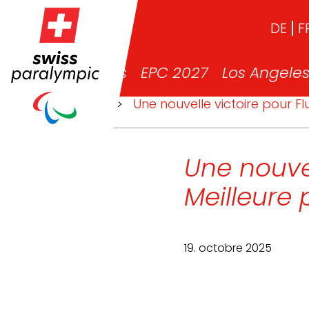
DE
F
News
EPC 2027
Los Angele
>
News
>
Une nouvelle victoire pour F
Une nouvel
Meilleure
19. octobre 2025