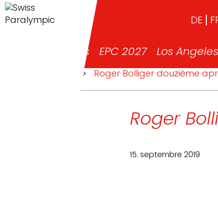
DE
F
News
EPC 2027
Los Angele
>
News
>
Roger Bolliger douzième ap
Roger Bol
15. septembre 2019