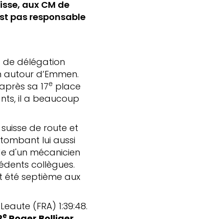
uisse, aux CM de
est pas responsable
ef de délégation
km autour d’Emmen.
e
après sa 17
place
nts, il a beaucoup
 suisse de route et
 tombant lui aussi
aide d'un mécanicien
cédents collègues.
ait été septième aux
eaute (FRA) 1:39:48.
e