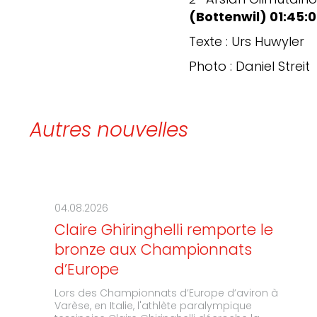
2
Arslan Gilmutdinov
(Bottenwil) 01:45:0
Texte : Urs Huwyler
Photo : Daniel Streit
Autres nouvelles
04.08.2026
Claire Ghiringhelli remporte le
bronze aux Championnats
d’Europe
Lors des Championnats d’Europe d’aviron à
Varèse, en Italie, l'athlète paralympique