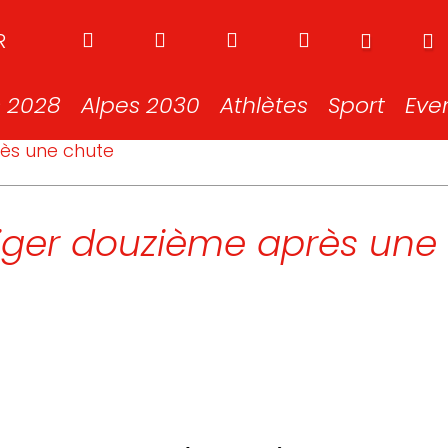
R
s 2028
Alpes 2030
Athlètes
Sport
Eve
rès une chute
liger douzième après une