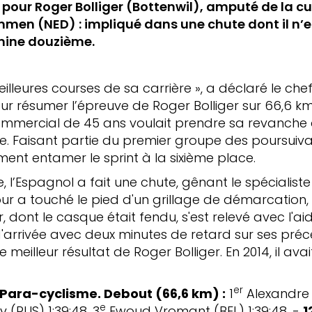
pour Roger Bolliger (Bottenwil), amputé de la c
men (NED) : impliqué dans une chute dont il n’
ermine douzième.
meilleures courses de sa carrière », a déclaré le ch
ur résumer l’épreuve de Roger Bolliger sur 66,6 
mmercial de 45 ans voulait prendre sa revanche 
. Faisant partie du premier groupe des poursuiva
ent entamer le sprint à la sixième place.
, l’Espagnol a fait une chute, gênant le spécialiste
our a touché le pied d'un grillage de démarcation,
er, dont le casque était fendu, s'est relevé avec l'
d'arrivée avec deux minutes de retard sur ses pré
e meilleur résultat de Roger Bolliger. En 2014, il av
er
Para-cyclisme. Debout (66,6 km) :
1
Alexandre L
e