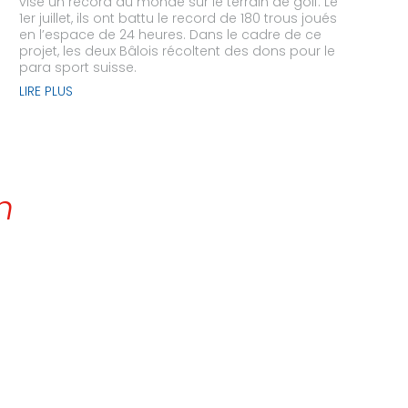
visé un record du monde sur le terrain de golf. Le
1er juillet, ils ont battu le record de 180 trous joués
en l’espace de 24 heures. Dans le cadre de ce
projet, les deux Bâlois récoltent des dons pour le
para sport suisse.
LIRE PLUS
n