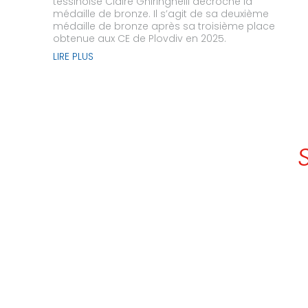
tessinoise Claire Ghiringhelli décroche la
médaille de bronze. Il s’agit de sa deuxième
médaille de bronze après sa troisième place
obtenue aux CE de Plovdiv en 2025.
LIRE PLUS