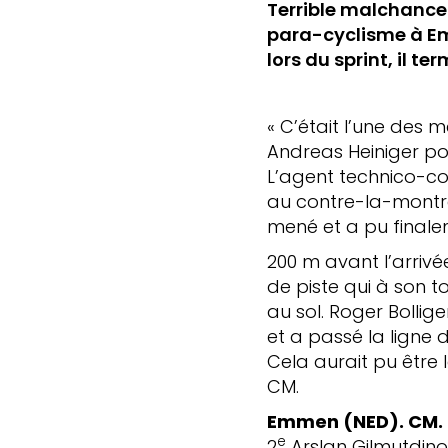
Terrible malchance 
para-cyclisme à Em
lors du sprint, il t
« C’était l’une des 
Andreas Heiniger po
L’agent technico-co
au contre-la-montre
mené et a pu finalem
200 m avant l’arrivée
de piste qui à son t
au sol. Roger Bollig
et a passé la ligne 
Cela aurait pu être l
CM.
Emmen (NED). CM. 
e