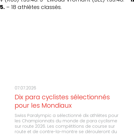
 (RUS) 1:39:48. 3
Ewoud Vromant (BEL) 1:39:48. -
1
5.
– 18 athlètes classés.
07.07.2026
Dix para cyclistes sélectionnés
pour les Mondiaux
Swiss Paralympic a sélectionné dix athlètes pour
les Championnats du monde de para cyclisme
sur route 2026. Les compétitions de course sur
route et de contre-la-montre se dérouleront du