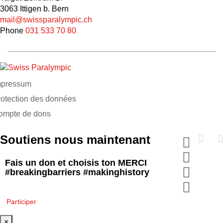
3063 Ittigen b. Bern
mail@swissparalympic.ch
Phone
031 533 70 80
mpressum
rotection des données
ompte de dons
Soutiens nous maintenant
Fais un don et choisis ton MERCI
#breakingbarriers #makinghistory
Participer
×