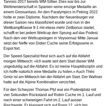
Tarvisio 2017 bereits WM-Silber. Dies war bis zur
Weltmeisterschaft in Spanien seine einzige Medaille an
einem Grossanlass. An den Paralympics in Peking 2022
holte er zwei Diplome. Nachdem der Neuenburger vor
dieser Saison neu klassifiziert wurde und nun in der
Wettkampfklasse 9-1 mit etwas mehr Zeitbonus startet,
schafft er bei jedem Weltcup den Sprung auf das Podest.
Nach den vier Weltcupsiegen in Veysonnaz Mitte Januar
setzt der Neffe von Didier Cuche seine Erfolgsserie in
Espot fort.
Der Speed-Spezialist freut sich auch auf die Abfahrt
morgen Mittwoch: «Ich warte seit dem Start dieser WM
ungeduldig auf die Abfahrt. Es ist meine Hauptdisziplin und
ich hoffe natürlich eine Medaille zu holen.» Auch Théo
Gmür ist am Mittwoch bei der Abfahrt am Start. Der Walliser
hatte auf die Alpine Kombination verzichtet.
Für den Schwyzer Thomas Pfyl war ein Podestplatz mit
vier Sekunden Rückstand auf Robin Cuche im 1. Lauf und
nach einer schwierigen Fahrt im 2. Lauf ausser
Reichweite. Er klassiert sich auf Rang 12. «Ich bin