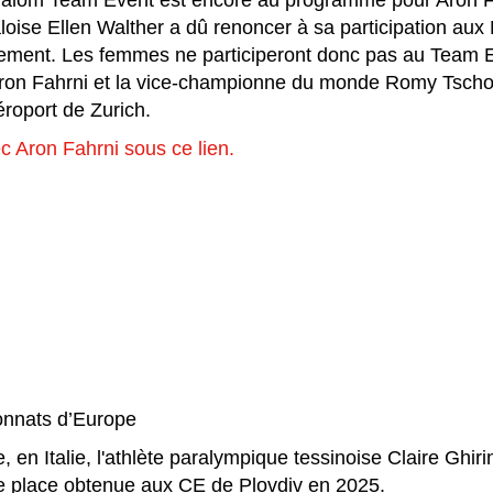
lalom Team Event est encore au programme pour Aron F
loise Ellen Walther a dû renoncer à sa participation au
nement. Les femmes ne participeront donc pas au Team E
n Fahrni et la vice-championne du monde Romy Tschopp
roport de Zurich.
ec Aron Fahrni sous ce lien.
onnats d’Europe
n Italie, l'athlète paralympique tessinoise Claire Ghirin
e place obtenue aux CE de Plovdiv en 2025.