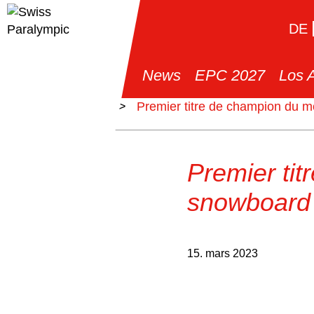
DE
News
EPC 2027
Los 
>
News
>
Premier titre de champion du 
Premier ti
snowboard 
15. mars 2023