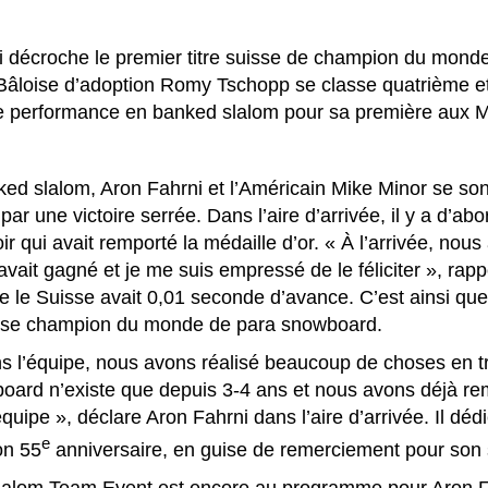
i décroche le premier titre suisse de champion du mon
Bâloise d’adoption Romy Tschopp se classe quatrième et
e performance en banked slalom pour sa première aux 
ed slalom, Aron Fahrni et l’Américain Mike Minor se sont
r une victoire serrée. Dans l’aire d’arrivée, il y a d’abo
r qui avait remporté la médaille d’or. « À l’arrivée, nous
avait gagné et je me suis empressé de le féliciter », rap
que le Suisse avait 0,01 seconde d’avance. C’est ainsi qu
sse champion du monde de para snowboard.
s l’équipe, nous avons réalisé beaucoup de choses en t
ard n’existe que depuis 3-4 ans et nous avons déjà remp
équipe », déclare Aron Fahrni dans l’aire d’arrivée. Il dé
e
on 55
anniversaire, en guise de remerciement pour son 