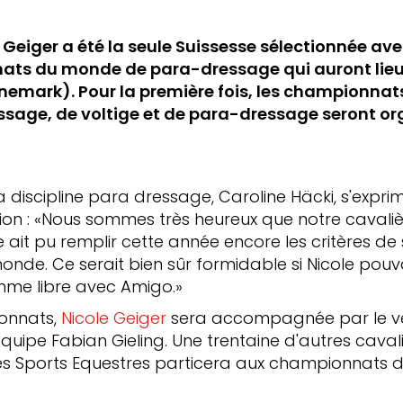
 Geiger a été la seule Suissesse sélectionnée a
ats du monde de para-dressage qui auront lieu 
nemark). Pour la première fois, les championna
essage, de voltige et de para-dressage seront o
a discipline para dressage, Caroline Häcki, s'expr
ection : «Nous sommes très heureux que notre caval
 ait pu remplir cette année encore les critères de 
de. Ce serait bien sûr formidable si Nicole pouvai
mme libre avec Amigo.»
onnats,
Nicole Geiger
sera accompagnée par le vé
équipe Fabian Gieling. Une trentaine d'autres cavali
des Sports Equestres particera aux championnats