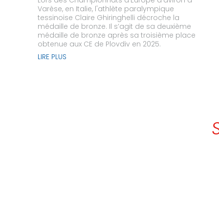
Lors des Championnats d’Europe d’aviron à
Varèse, en Italie, l'athlète paralympique
tessinoise Claire Ghiringhelli décroche la
médaille de bronze. Il s’agit de sa deuxième
médaille de bronze après sa troisième place
obtenue aux CE de Plovdiv en 2025.
LIRE PLUS