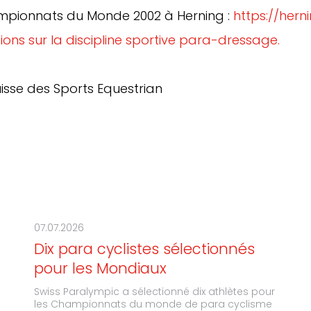
hampionnats du Monde 2002 à Herning :
https://her
ions sur la discipline sportive para-dressage.
uisse des Sports Equestrian
07.07.2026
Dix para cyclistes sélectionnés
pour les Mondiaux
Swiss Paralympic a sélectionné dix athlètes pour
les Championnats du monde de para cyclisme