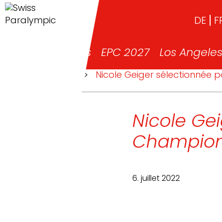
DE
F
News
EPC 2027
Los Angele
>
News
>
Nicole Geiger sélectionné
Nicole Gei
Champion
6. juillet 2022