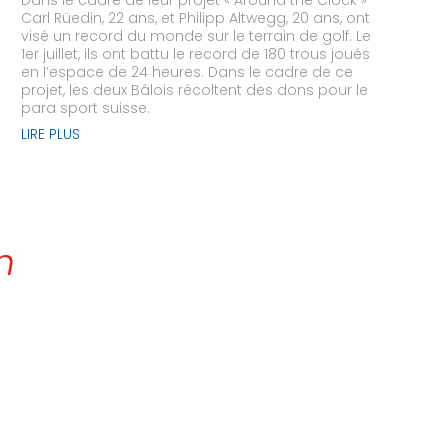
Dans le cadre de leur projet « Around the Clock »
Carl Rüedin, 22 ans, et Philipp Altwegg, 20 ans, ont
visé un record du monde sur le terrain de golf. Le
1er juillet, ils ont battu le record de 180 trous joués
en l’espace de 24 heures. Dans le cadre de ce
projet, les deux Bâlois récoltent des dons pour le
para sport suisse.
LIRE PLUS
n