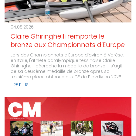
04.08.2026
Claire Ghiringhelli remporte le
bronze aux Championnats d’Europe
Lors des Championnats d’Europe d’aviron à Varèse,
en Italie, l'athlète paralympique tessinoise Claire
Ghiringhelli décroche la médaille de bronze. Il s’agit
de sa deuxième médaille de bronze après sa
troisième place obtenue aux CE de Plovdiv en 2025.
LIRE PLUS