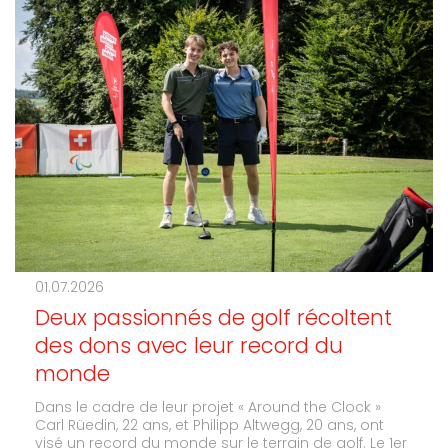
01.07.2026
Deux passionnés de golf récoltent
des dons avec leur record du
monde
Dans le cadre de leur projet « Around the Clock »
Carl Rüedin, 22 ans, et Philipp Altwegg, 20 ans, ont
visé un record du monde sur le terrain de golf. Le 1er