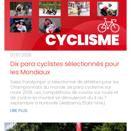
07.07.2026
Dix para cyclistes sélectionnés pour
les Mondiaux
Swiss Paralympic a sélectionné dix athlètes pour les
Championnats du monde de para cyclisme sur
route 2026. Les compétitions de course sur route et
de contre-la-montre se dérouleront du 4 au 7
septembre à Huntsville (Alabama, États-Unis).
LIRE PLUS