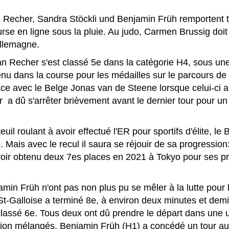
 Recher, Sandra Stöckli und Benjamin Früh remportent t
rse en ligne sous la pluie. Au judo, Carmen Brussig doit
Allemagne.
an Recher s'est classé 5e dans la catégorie H4, sous une 
nu dans la course pour les médailles sur le parcours de 5
place avec le Belge Jonas van de Steene lorsque celui-ci
 a dû s'arrêter brièvement avant le dernier tour pour u
uil roulant à avoir effectué l'ER pour sportifs d'élite, le
. Mais avec le recul il saura se réjouir de sa progression:
voir obtenu deux 7es places en 2021 à Tokyo pour ses p
amin Früh n'ont pas non plus pu se mêler à la lutte pour 
St-Galloise a terminé 8e, à environ deux minutes et dem
 classé 6e. Tous deux ont dû prendre le départ dans une
tion mélangés. Benjamin Früh (H1) a concédé un tour au 