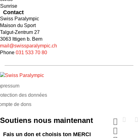
Contact
Swiss Paralympic
Maison du Sport
Talgut-Zentrum 27
3063 Ittigen b. Bern
mail@swissparalympic.ch
Phone
031 533 70 80
mpressum
rotection des données
ompte de dons
Soutiens nous maintenant
Fais un don et choisis ton MERCI