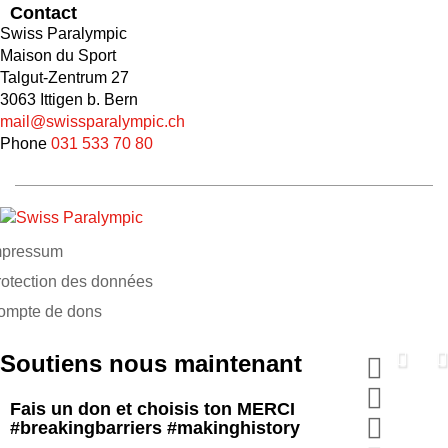
Contact
Swiss Paralympic
Maison du Sport
Talgut-Zentrum 27
3063 Ittigen b. Bern
mail@swissparalympic.ch
Phone
031 533 70 80
mpressum
rotection des données
ompte de dons
Soutiens nous maintenant
Fais un don et choisis ton MERCI
#breakingbarriers #makinghistory