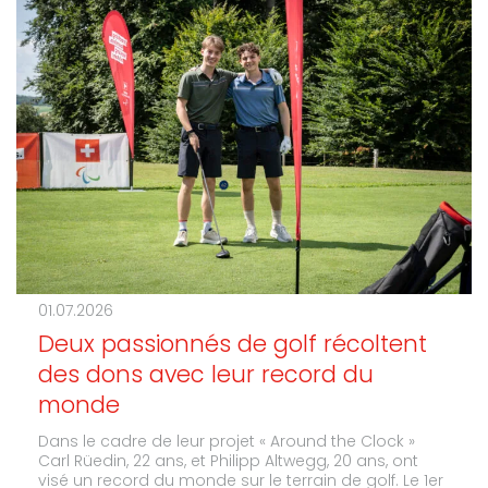
01.07.2026
Deux passionnés de golf récoltent
des dons avec leur record du
monde
Dans le cadre de leur projet « Around the Clock »
Carl Rüedin, 22 ans, et Philipp Altwegg, 20 ans, ont
visé un record du monde sur le terrain de golf. Le 1er