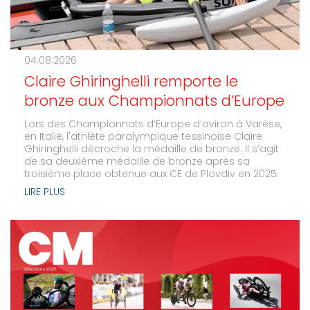
04.08.2026
Claire Ghiringhelli remporte le
bronze aux Championnats d’Europe
Lors des Championnats d’Europe d’aviron à Varèse,
en Italie, l'athlète paralympique tessinoise Claire
Ghiringhelli décroche la médaille de bronze. Il s’agit
de sa deuxième médaille de bronze après sa
troisième place obtenue aux CE de Plovdiv en 2025.
LIRE PLUS