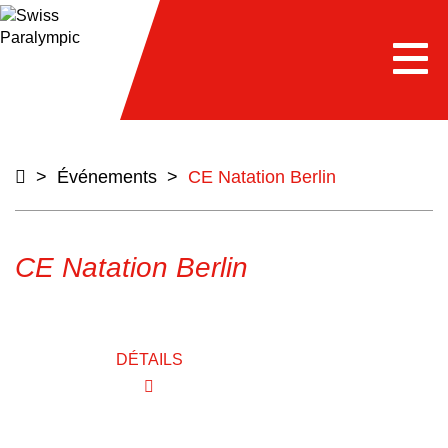
e
Togg
navi
>
Événements
>
CE Natation Berlin
CE Natation Berlin
DÉTAILS