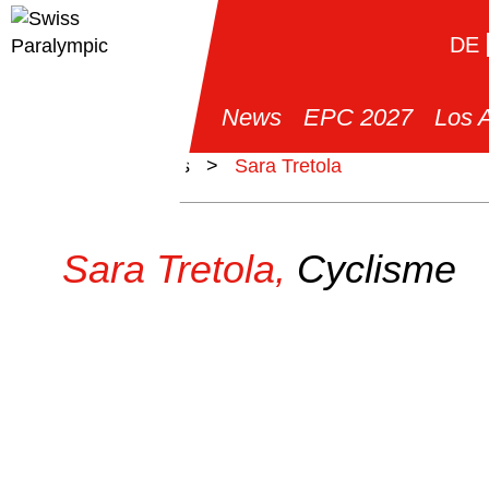
DE
News
EPC 2027
Los 
>
Athlètes
>
Sara Tretola
Sara Tretola,
Cyclisme