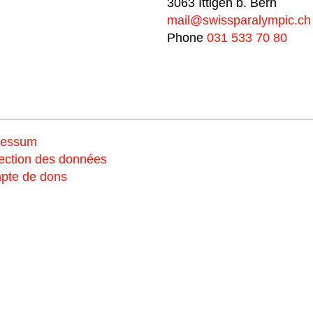
3063 Ittigen b. Bern
mail@swissparalympic.ch
Phone
031 533 70 80
ressum
Soutiens
ection des données
pte de dons
nous maintenan
Fais un don et choi
#breakingbarriers #