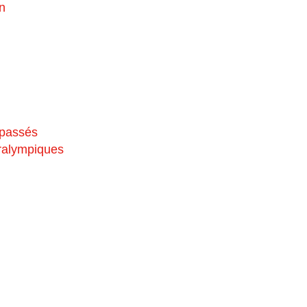
n
 passés
aralympiques