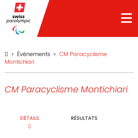
he
Tog
nav
>
Événements
>
CM Paracyclisme
Montichiari
CM Paracyclisme Montichiari
DÉTAILS
RÉSULTATS