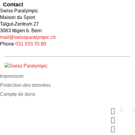
Contact
Swiss Paralympic
Maison du Sport
Talgut-Zentrum 27
3063 Ittigen b. Bern
mail@swissparalympic.ch
Phone
031 533 70 80
Impressum
Protection des données
Compte de dons
Soutiens nous maintenant
Fais un don et choisis ton MERCI
#breakingbarriers #makinghistory