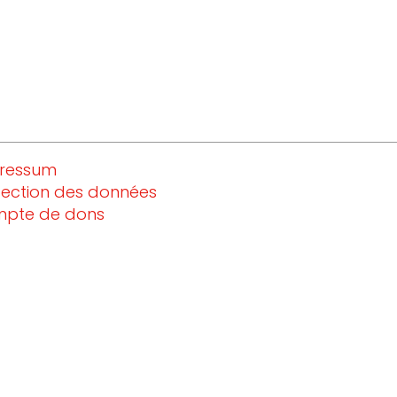
ressum
Soutiens
tection des données
pte de dons
nous maintena
y