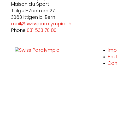
Maison du Sport
Talgut-Zentrum 27
3063 Ittigen b. Bern
mail@swissparalympic.ch
Phone
031 533 70 80
Imp
Pro
Com
Fais un don et choisis ton MERCI
#breakingbarriers #makinghistor
Participer