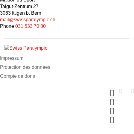
Talgut-Zentrum 27
3063 Ittigen b. Bern
mail@swissparalympic.ch
Phone
031 533 70 80
Impressum
Protection des données
Compte de dons
Soutiens nous maintenant
Fais un don et choisis ton MERCI
#breakingbarriers #makinghistory
Participer