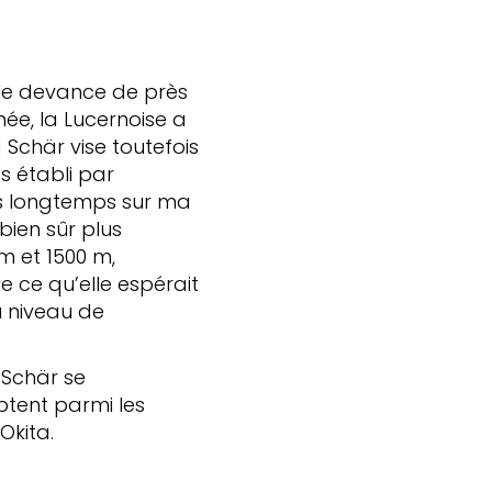
lle devance de près
ée, la Lucernoise a
chär vise toutefois
s établi par
is longtemps sur ma
 bien sûr plus
 m et 1500 m,
e ce qu’elle espérait
u niveau de
 Schär se
ptent parmi les
Okita.