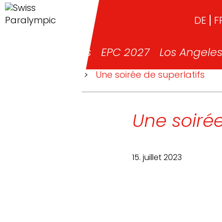
DE
F
News
EPC 2027
Los Angele
>
News
>
Une soirée de superlatifs
Une soirée
15. juillet 2023