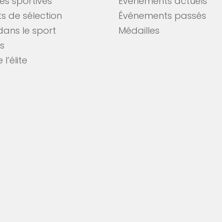
tés sportives
Événements actuels
s de sélection
Événements passés
dans le sport
Médailles
es
 l’élite