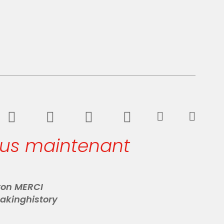
ous maintenant
 ton MERCI
akinghistory