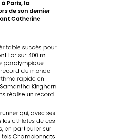
à Paris, la
ors de son dernier
lant Catherine
éritable succès pour
t l’or sur 400 m
nne paralympique
u record du monde
 rythme rapide en
que Samantha Kinghorn
s réalise un record
brunner qui, avec ses
s les athlètes de ces
 en particulier sur
de tels Championnats