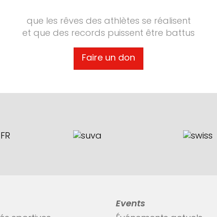
que les rêves des athlètes se réalisent
et que des records puissent être battus
Faire un don
Events