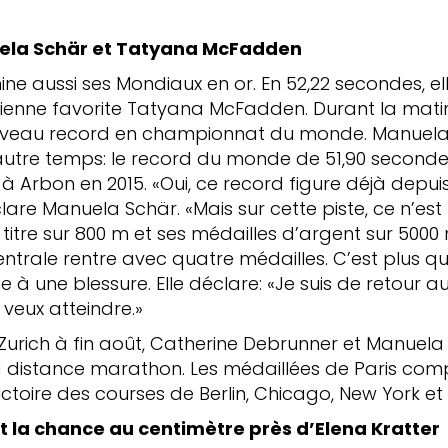
uela Schär et Tatyana McFadden
ne aussi ses Mondiaux en or. En 52,22 secondes, e
ienne favorite Tatyana McFadden. Durant la matin
veau record en championnat du monde. Manuela S
utre temps: le record du monde de 51,90 seconde
Arbon en 2015. «Oui, ce record figure déjà depu
éclare Manuela Schär. «Mais sur cette piste, ce n’est
 titre sur 800 m et ses médailles d’argent sur 5000
centrale rentre avec quatre médailles. C’est plus qu
à une blessure. Elle déclare: «Je suis de retour a
veux atteindre.»
 Zurich à fin août, Catherine Debrunner et Manuela
a distance marathon. Les médaillées de Paris com
ctoire des courses de Berlin, Chicago, New York et 
t la chance au centimètre près d’Elena Kratter