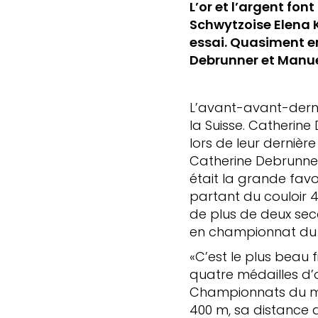
L’or et l’argent fon
Schwytzoise Elena K
essai. Quasiment e
Debrunner et Manue
L’avant-avant-derni
la Suisse. Catherin
lors de leur derniè
Catherine Debrunne
était la grande favo
partant du couloir 4
de plus de deux sec
en championnat du
«C’est le plus beau 
quatre médailles d’o
Championnats du mond
400 m, sa distance d