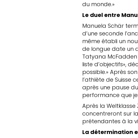
du monde.»
Le duel entre Man
Manuela Schär termi
d’une seconde l’anc
même établi un nou
de longue date un a
Tatyana McFadden à 
liste d’objectifs», d
possible.» Après son
l’athlète de Suisse 
après une pause due 
performance que je 
Après la Weltklasse
concentreront sur l
prétendantes à la vi
La détermination e