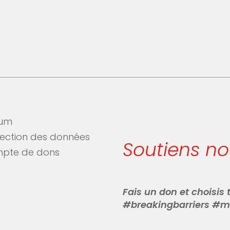
sum
tection des données
Soutiens n
pte de dons
Fais un don et choisis
#breakingbarriers #m