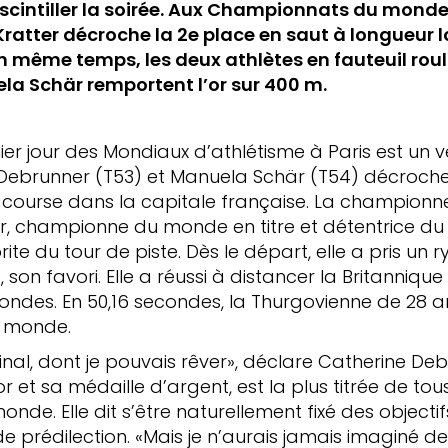
t scintiller la soirée. Aux Championnats du monde 
ratter décroche la 2e place en saut à longueur l
n même temps, les deux athlètes en fauteuil rou
la Schär remportent l’or sur 400 m.
er jour des Mondiaux d’athlétisme à Paris est un v
e Debrunner (T53) et Manuela Schär (T54) décrochen
re course dans la capitale française. La champio
r, championne du monde en titre et détentrice d
rite du tour de piste. Dès le départ, elle a pris un
, son favori. Elle a réussi à distancer la Britanni
ondes. En 50,16 secondes, la Thurgovienne de 28 an
 monde.
final, dont je pouvais rêver», déclare Catherine De
r et sa médaille d’argent, est la plus titrée de tou
e. Elle dit s’être naturellement fixé des objectifs,
e prédilection. «Mais je n’aurais jamais imaginé 