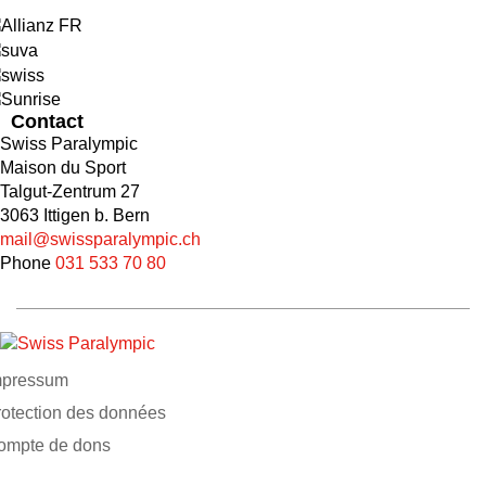
Contact
Swiss Paralympic
Maison du Sport
Talgut-Zentrum 27
3063 Ittigen b. Bern
mail@swissparalympic.ch
Phone
031 533 70 80
mpressum
rotection des données
ompte de dons