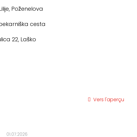
lije, Poženelova
Opekarniška cesta
lica 22, Laško
Vers l'aperçu
01.07.2026