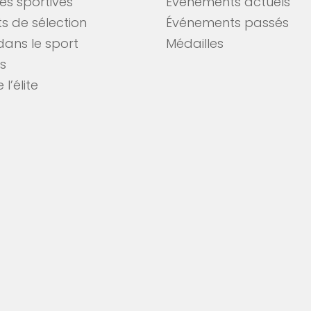
tés sportives
Événements actuels
s de sélection
Événements passés
dans le sport
Médailles
es
 l’élite