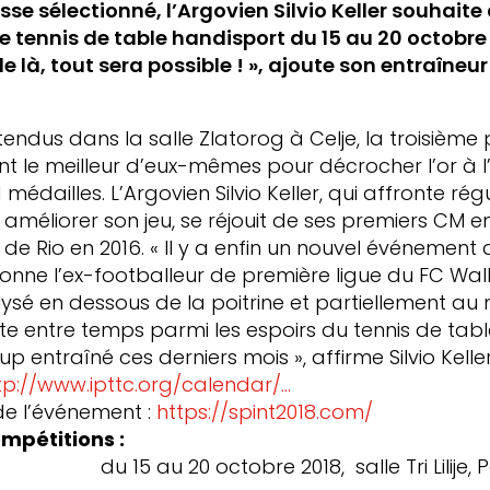
sse sélectionné, l’Argovien Silvio Keller souhaite 
de tennis de table handisport du 15 au 20 octobre 
de là, tout sera possible ! », ajoute son entraîneur
tendus dans la salle Zlatorog à Celje, la troisième 
ont le meilleur d’eux-mêmes pour décrocher l’or à 
médailles. L’Argovien Silvio Keller, qui affronte ré
 améliorer son jeu, se réjouit de ses premiers CM e
e Rio en 2016. « Il y a enfin un nouvel événement
onne l’ex-footballeur de première ligue du FC Wal
alysé en dessous de la poitrine et partiellement au
e entre temps parmi les espoirs du tennis de tabl
 entraîné ces derniers mois », affirme Silvio Keller
tp://www.ipttc.org/calendar/...
l de l’événement :
https://spint2018.com/
mpétitions :
 15 au 20 octobre 2018, salle Tri Lilije, Pož