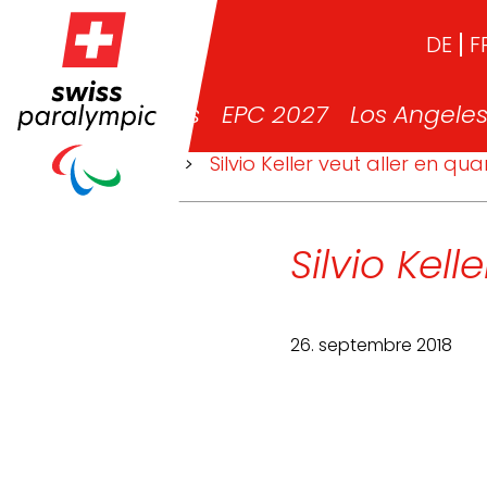
DE
F
News
EPC 2027
Los Angele
>
News
>
Silvio Keller veut aller en qua
Silvio Kell
26. septembre 2018