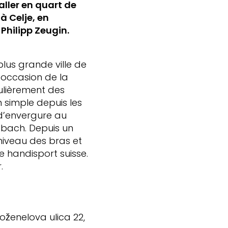
aller en quart de
à Celje, en
 Philipp Zeugin.
plus grande ville de
l’occasion de la
gulièrement des
n simple depuis les
 d’envergure au
lbach. Depuis un
 niveau des bras et
e handisport suisse.
.
enelova ulica 22,