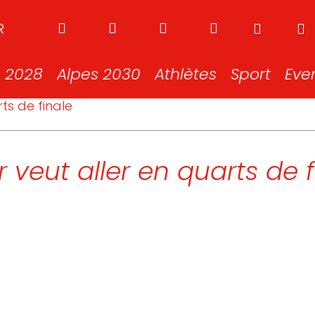
R
s 2028
Alpes 2030
Athlètes
Sport
Eve
rts de finale
er veut aller en quarts de 