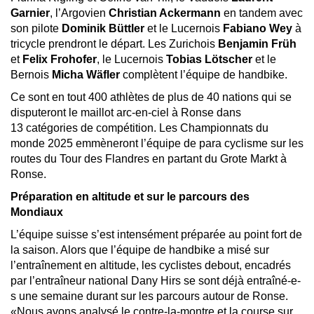
Garnier
, l’Argovien
Christian Ackermann
en tandem avec
son pilote
Dominik Büttler
et le Lucernois
Fabiano Wey
à
tricycle prendront le départ. Les Zurichois
Benjamin Früh
et
Felix Frohofer
, le Lucernois
Tobias Lötscher
et le
Bernois
Micha Wäfler
complètent l’équipe de handbike.
Ce sont en tout 400 athlètes de plus de 40 nations qui se
disputeront le maillot arc-en-ciel à Ronse dans
13 catégories de compétition. Les Championnats du
monde 2025 emmèneront l’équipe de para cyclisme sur les
routes du Tour des Flandres en partant du Grote Markt à
Ronse.
Préparation en altitude et sur le parcours des
Mondiaux
L’équipe suisse s’est intensément préparée au point fort de
la saison. Alors que l’équipe de handbike a misé sur
l’entraînement en altitude, les cyclistes debout, encadrés
par l’entraîneur national Dany Hirs se sont déjà entraîné-e-
s une semaine durant sur les parcours autour de Ronse.
«Nous avons analysé le contre-la-montre et la course sur