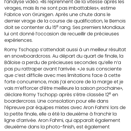
l’analyse vidéo. «Ils reprennent de la vitesse après les
virages, mais ils ne sont pas imbattables», estime
Fabrice von Grünigen. Après une chute dans le
dernier virage de la course de qualification, le Bernois
e
doit se contenter du 15
rang. Ses premiers Mondiaux
lui ont donné l’occasion de recueillir de précieuses
expériences.
Romy Tschopp s’attendait aussi à un meilleur résultat
en snowboardcross. Au départ du quart de finale, la
Bâloise a perdu de précieuses secondes qu’elle n’a
pas pu rattraper avant l’arrivée. «Je suis consciente
que c’est difficile avec mes limitations face à cette
forte concurrence, mais j’ai encore de la marge et je
vais m’efforcer d’être meilleure la saison prochaine»,
e
déclare Romy Tschopp après s’être classée 12
en
boardercross. Une consolation pour elle dans
l’épreuve par équipes mixtes avec Aron Fahrni: lors de
la petite finale, elle a été la deuxième à franchir la
ligne d’arrivée. Aron Fahrni, qui apparaît également
deuxième dans la photo-finish, est également