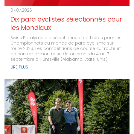
07.07.2026
Dix para cyclistes sélectionnés pour
les Mondiaux
Swiss Paralympic a sélectionné dix athlètes pour les
Championnats du monde de para cyclisme sur
route 2026. Les compétitions de course sur route et
de contre-la-montre se dérouleront du 4 au 7
septembre à Huntsville (Alabama, États-Unis).
LIRE PLUS