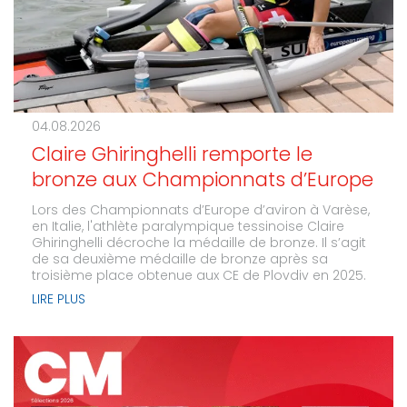
04.08.2026
Claire Ghiringhelli remporte le
bronze aux Championnats d’Europe
Lors des Championnats d’Europe d’aviron à Varèse,
en Italie, l'athlète paralympique tessinoise Claire
Ghiringhelli décroche la médaille de bronze. Il s’agit
de sa deuxième médaille de bronze après sa
troisième place obtenue aux CE de Plovdiv en 2025.
LIRE PLUS