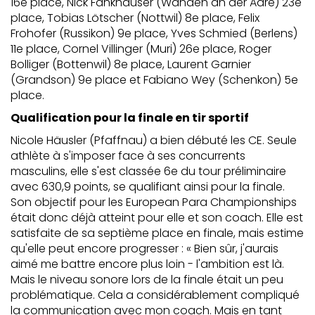
16e place, Nick Fankhauser (Wanden an der Aare) 23e
place, Tobias Lötscher (Nottwil) 8e place, Felix
Frohofer (Russikon) 9e place, Yves Schmied (Berlens)
11e place, Cornel Villinger (Muri) 26e place, Roger
Bolliger (Bottenwil) 8e place, Laurent Garnier
(Grandson) 9e place et Fabiano Wey (Schenkon) 5e
place.
Qualification pour la finale en tir sportif
Nicole Häusler (Pfaffnau) a bien débuté les CE. Seule
athlète à s'imposer face à ses concurrents
masculins, elle s'est classée 6e du tour préliminaire
avec 630,9 points, se qualifiant ainsi pour la finale.
Son objectif pour les European Para Championships
était donc déjà atteint pour elle et son coach. Elle est
satisfaite de sa septième place en finale, mais estime
qu'elle peut encore progresser : « Bien sûr, j'aurais
aimé me battre encore plus loin - l'ambition est là.
Mais le niveau sonore lors de la finale était un peu
problématique. Cela a considérablement compliqué
la communication avec mon coach. Mais en tant