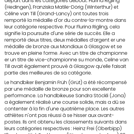
départ dans les catégories debout. Flurina Rigling
(Hedingen), Franziska Matile-Dörig (Winterthur) et
Céline van Till (Grand-Lancy) ont toutes trois
remporté la médaille d'or du contre-la-montre dans
leur catégorie respective. Pour Flurina Rigling, cela
signifie la poursuite d'une série de succès. Elle a
remporté deux titres, deux médailles d’argent er une
médaille de bronze aux Mondiaux à Glasgow et se
trouve en pleine forme. Avec un titre de championne
er un titre de vice-championne su monde, Celine van
Till avait également prouvé à Glasgow qu’elle faisait
partie des meilleures de sa catégorie.
Le handbiker Benjamin Früh (Grüt) a été récompensé
par une médaille de bronze pour son excellente
performance. La handbikeuse Sandra Stöckli (Jona)
a également réalisé une course solide, mais a dû se
contenter à la fin d'une quatrième place. Les autres
athlètes n'ont pas réussi à se hisser aux avant-
postes. Ils ont obtenu les classements suivants dans
leurs catégories respectives : Heinz Frei (Oberbipp)