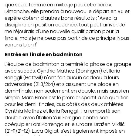
que seule femme en mixte, je peux être fière ».
Dimanche, elle prendra à nouveau le départ en R5 et
espère obtenir d'autres bons résultats : "Avec la
discipline en position couchée, tout peut arriver. Je
me réjouirais d'une nouvelle qualification pour la
finale, mais je ne peux pas partir de ce principe. Nous
verrons bien !"
Entrée en finale en badminton
L'équipe de badminton a terminé la phase de groupe
avec succès. Cynthia Mathez (Boningen) et Ilaria
Renggli (Hottwil) n'ont fait aucun cadeau à leurs
adversaires (21:3/21:4) et s'assurent une place en
demi-finale, non seulement en double, mais aussi en
simple. Marc Elmer est le premier sportif à se qualifier
pour les demi-finales, aux côtés des deux athlètes
Cynthia Mathez et Ilaria Renggli. Il a remporté son
double avec l'Italien Yuri Ferrigno contre son
coéquipier Lars Porrenga et le Croate Dražen Mikšić
(21-11/21-12). Luca Olgiati s'est également imposé en