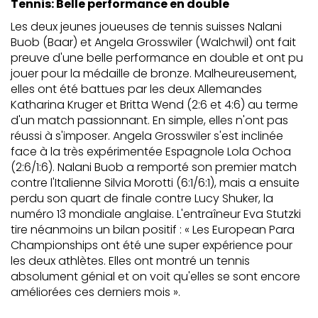
Tennis: Belle performance en double
Les deux jeunes joueuses de tennis suisses Nalani
Buob (Baar) et Angela Grosswiler (Walchwil) ont fait
preuve d'une belle performance en double et ont pu
jouer pour la médaille de bronze. Malheureusement,
elles ont été battues par les deux Allemandes
Katharina Kruger et Britta Wend (2:6 et 4:6) au terme
d'un match passionnant. En simple, elles n'ont pas
réussi à s'imposer. Angela Grosswiler s'est inclinée
face à la très expérimentée Espagnole Lola Ochoa
(2:6/1:6). Nalani Buob a remporté son premier match
contre l'Italienne Silvia Morotti (6:1/6:1), mais a ensuite
perdu son quart de finale contre Lucy Shuker, la
numéro 13 mondiale anglaise. L'entraîneur Eva Stutzki
tire néanmoins un bilan positif : « Les European Para
Championships ont été une super expérience pour
les deux athlètes. Elles ont montré un tennis
absolument génial et on voit qu'elles se sont encore
améliorées ces derniers mois ».