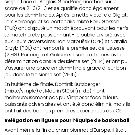
simple face à l'Anglais Gobi Ranganathan sur le
score de 21-3/21-3 et se qualifie donc également
pour les demi-finales. Après la nette victoire d'Olgiati,
Lars Porrenga et sa partenaire mixte Ebru Goksen
(TUR) ont disputé un match éprouvant pour les nerfs.
Le match a été passionnant - le public a vibré avec
eux. Leurs adversaires Jan Matoušek (CZE) et Natalia
Grzyb (POL) ont remporté le premier set de justesse
(21-18). Porrenga et Goksen se sont rattrapés avec
détermination dans le deuxième set (21-14) et ont pu
s'assurer une place en demi-finale grâce à leur bon
jeu dans le troisième set (21-15).
En huitième de finale, Dominik Bützberger
(mixte/simple) et Maurin Stübi (mixte) n'ont
malheureusement pas pu s'imposer face à leurs
puissants adversaires et ont été donc éliminé, mais ils
ont fait des bonnes premières expériences aux CE.
Relégation en ligue B pour l’équipe de basketball
Avant même la fin du championnat d'Europe, il était