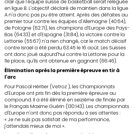
clair que l'équipe suisse de basketball serait reléguée
en ligue B. L'objectif déclaré de maintien dans la ligue
A n'a donc pas pu être atteint. Après des défaites au
premier tour contre les équipes d'Allemagne (40:64),
de Pologne (62:71), les champions d'Europe des Pays-
Bas (64:33) et d'Espagne (31:84), la victoire contre la
Lettonie (55:67) n'a rien changé, car le match décisif
contre Israël a été perdu 63:45 le 16 août. Les Suisses
ont donc joué aujourd'hui contre la Lettonie pour la
11e place, qu'ils ont obtenue en gagnant (66:46).
Élimination après la première épreuve en tir à
l'arc
Pour Pascal Héritier (Vetroz ), les Championnats
d'Europe ont pris fin dès la première épreuve au
compound. Il a été éliminé en seizième de finale par
le Français Maxime Guérin (130:143). Les championnats
d'Europe n'ont donc pas répondu à ses attentes :
« Je ne suis pas satisfait de ma performance,
j'attendais mieux de moi ».