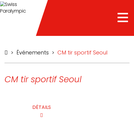
he
Tog
nav
>
Événements
>
CM tir sportif Seoul
CM tir sportif Seoul
DÉTAILS