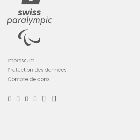
Impressum
Protection des données
Compte de dons
Soutiens nous maintenant
Fais un don et choisis ton MERCI
#breakingbarriers #makinghistory