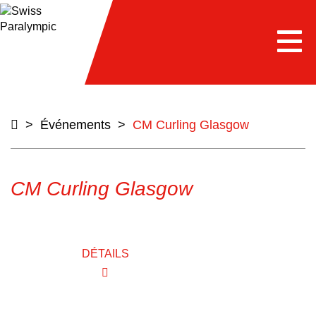
e
Togg
navi
>
Événements
>
CM Curling Glasgow
CM Curling Glasgow
DÉTAILS