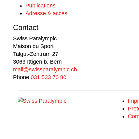
Publications
Adresse & accès
Contact
Swiss Paralympic
Maison du Sport
Talgut-Zentrum 27
3063 Ittigen b. Bern
mail@swissparalympic.ch
Phone
031 533 70 80
Imp
Prot
Com
Fais un don et choisis ton MERCI