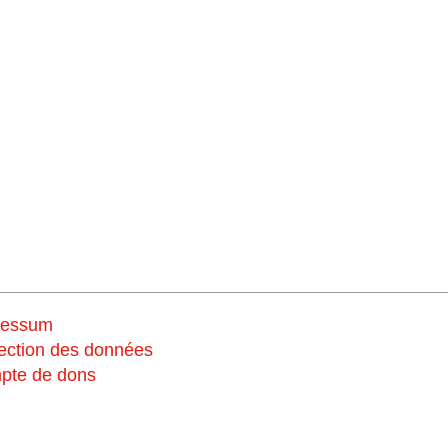
ressum
Soutiens
ection des données
pte de dons
nous maintenant