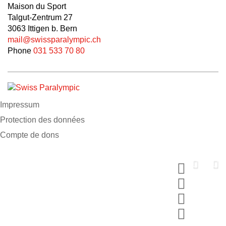
Maison du Sport
Talgut-Zentrum 27
3063 Ittigen b. Bern
mail@swissparalympic.ch
Phone
031 533 70 80
Impressum
Protection des données
Compte de dons
Soutiens nous
maintenant
Fais un don et choisis ton MERCI
#breakingbarriers #makinghistory