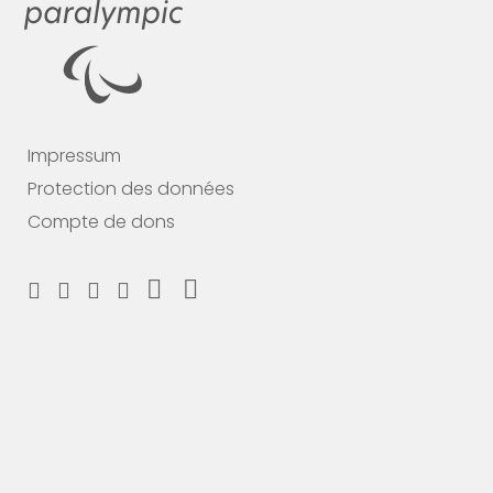
Impressum
Protection des données
Compte de dons
Soutiens nous maintenant
Fais un don et choisis ton MERCI
#breakingbarriers #makinghistory