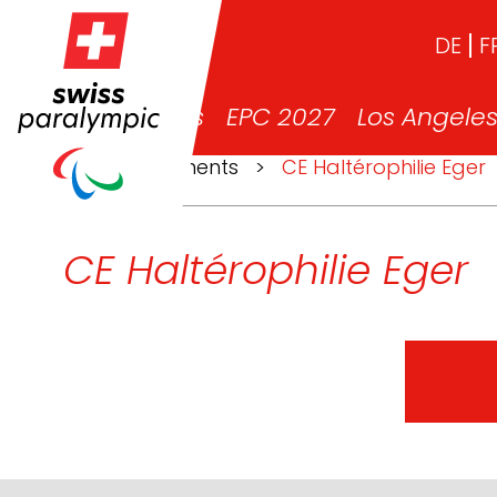
DE
F
News
EPC 2027
Los Angele
>
Événements
>
CE Haltérophilie Eger
CE Haltérophilie Eger