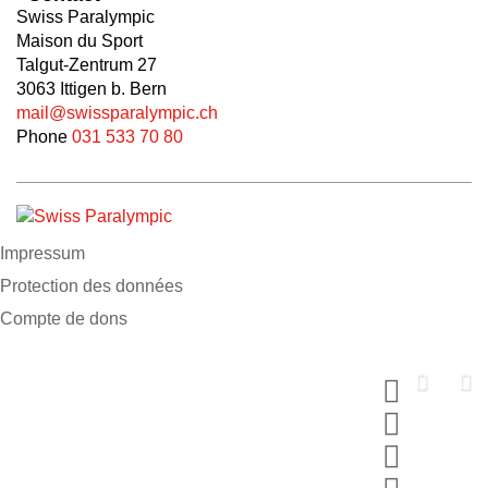
Swiss Paralympic
Maison du Sport
Talgut-Zentrum 27
3063 Ittigen b. Bern
mail@swissparalympic.ch
Phone
031 533 70 80
Impressum
Protection des données
Compte de dons
Soutiens nous
maintenant
Fais un don et choisis ton MERCI