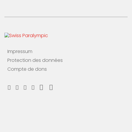
Impressum
Protection des données
Compte de dons
Soutiens nous maintenant
Fais un don et choisis ton MERCI
#breakingbarriers #makinghistory