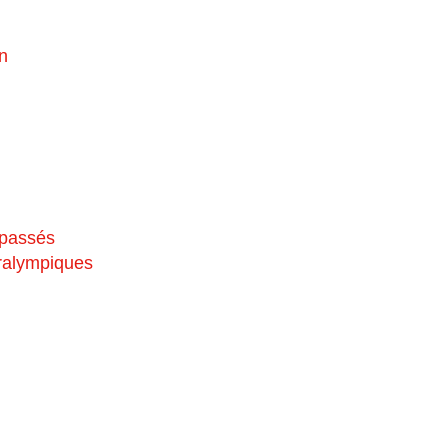
n
 passés
aralympiques