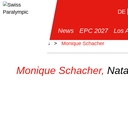
DE
News
EPC 2027
Los 
>
Athlètes
>
Monique Schacher
Monique Schacher,
Nata