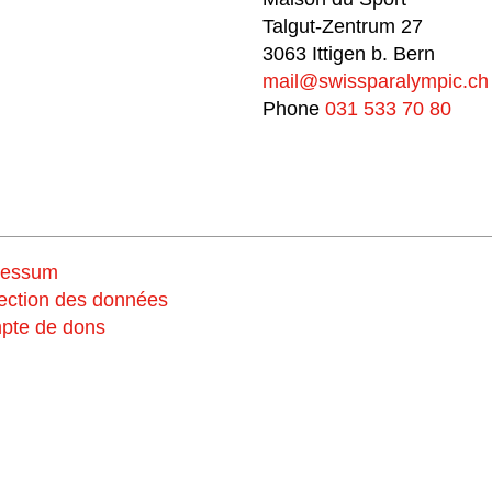
Talgut-Zentrum 27
3063 Ittigen b. Bern
mail@swissparalympic.ch
Phone
031 533 70 80
ressum
Soutiens
ection des données
pte de dons
nous maintenan
Fais un don et choi
#breakingbarriers #