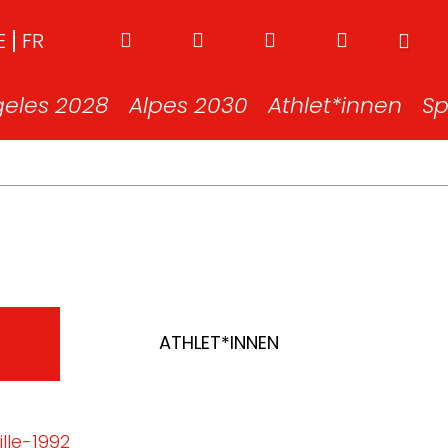
E
FR
geles 2028
Alpes 2030
Athlet*innen
Sp
ATHLET*INNEN
lle-1992