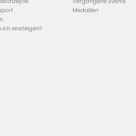
nskonzepte
Vergangene Events
 Sport
Medaillen
en
 ich einsteigen?