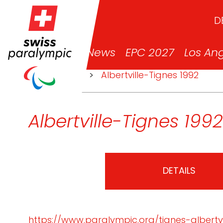
D
News
EPC 2027
Los An
>
Events
>
Albertville-Tignes 1992
Albertville-Tignes 1992
DETAILS
https://www.paralympic.org/tignes-albertvi