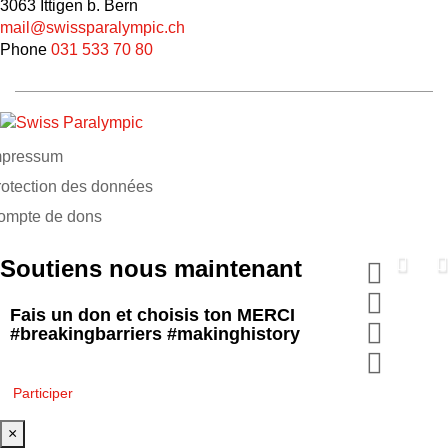
3063 Ittigen b. Bern
mail@swissparalympic.ch
Phone
031 533 70 80
mpressum
rotection des données
ompte de dons
Soutiens nous maintenant
Fais un don et choisis ton MERCI
#breakingbarriers #makinghistory
Participer
×