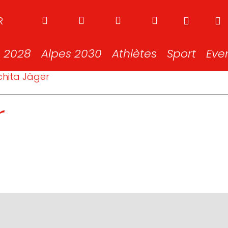
R
s 2028
Alpes 2030
Athlètes
Sport
Eve
hita Jäger
r