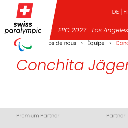
DE
F
News
EPC 2027
Los Angele
>
À propos de nous
>
Équipe
>
Conc
Conchita Jäge
Premium Partner
Partner