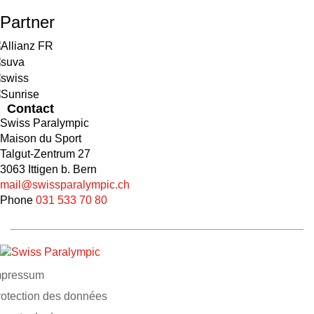
Partner
Contact
Swiss Paralympic
Maison du Sport
Talgut-Zentrum 27
3063 Ittigen b. Bern
mail@swissparalympic.ch
Phone
031 533 70 80
mpressum
rotection des données