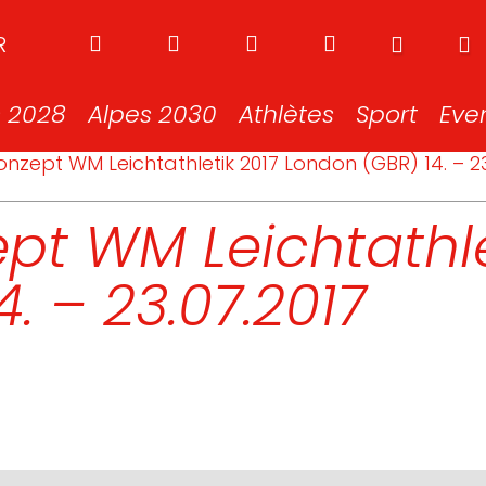
R
s 2028
Alpes 2030
Athlètes
Sport
Eve
onzept WM Leichtathletik 2017 London (GBR) 14. – 23
pt WM Leichtathle
. – 23.07.2017