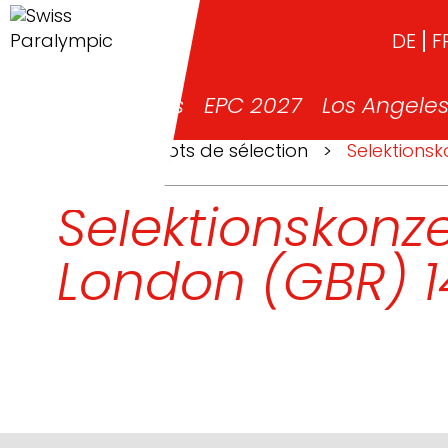
DE
F
News
EPC 2027
Los Angele
>
Concepts de sélection
>
Selektionsk
Selektionskonze
London (GBR) 14