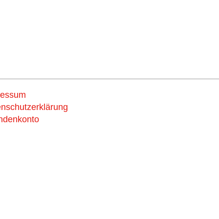
ressum
Support us
nschutzerklärung
ndenkonto
now