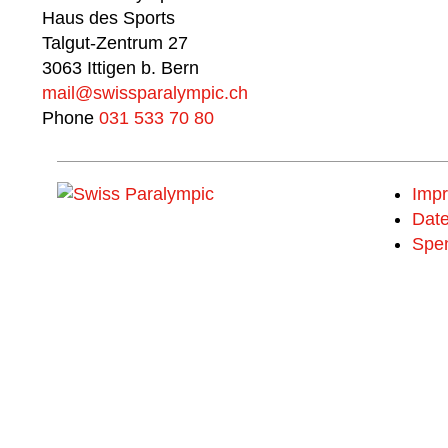
Haus des Sports
Talgut-Zentrum 27
3063 Ittigen b. Bern
mail@swissparalympic.ch
Phone
031 533 70 80
Imp
Date
Spe
Spende und wähle dein MERCI
#breakingbarriers #makinghistory
Jetzt mitmachen