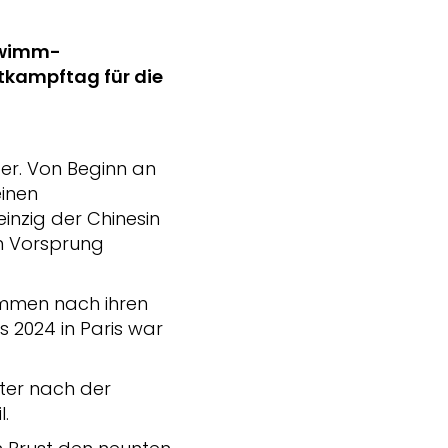
chwimm-
tkampftag für die
ber. Von Beginn an
einen
inzig der Chinesin
n Vorsprung
wimmen nach ihren
 2024 in Paris war
ister nach der
l.