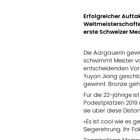
Erfolgreicher Auft
Weltmeisterschafte
erste Schweizer Med
Die Aargauerin gewin
schwimmt Meister vo
entscheidenden Vors
Yuyan Jiang geschla
gewinnt. Bronze geh
Für die 22-jährige i
Podestplätzen 2019 
sie über diese Dist
«Es ist cool wie es g
Siegerehrung. Ihr Fo