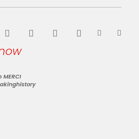
 now
n MERCI
akinghistory