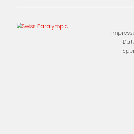
Impres
Dat
Spe