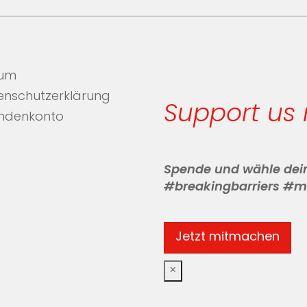
sum
enschutzerklärung
Support us
ndenkonto
Spende und wähle dei
#breakingbarriers #m
Jetzt mitmachen
×