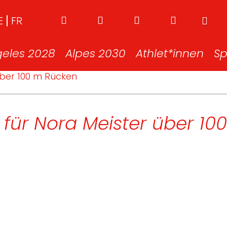
E
FR
geles 2028
Alpes 2030
Athlet*innen
Sp
über 100 m Rücken
 für Nora Meister über 10