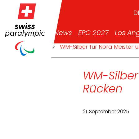
D
News
EPC 2027
Los An
>
News
>
WM-Silber für Nora Meister 
WM-Silber
Rücken
21. September 2025