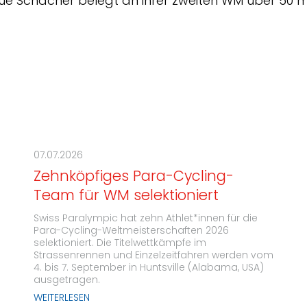
e Schacher belegt an ihrer zweiten WM über 50 m
07.07.2026
Zehnköpfiges Para-Cycling-
Team für WM selektioniert
Swiss Paralympic hat zehn Athlet*innen für die
Para-Cycling-Weltmeisterschaften 2026
selektioniert. Die Titelwettkämpfe im
Strassenrennen und Einzelzeitfahren werden vom
4. bis 7. September in Huntsville (Alabama, USA)
ausgetragen.
WEITERLESEN