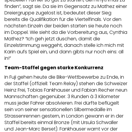
speziellen Turnier so gut zu starten, den Rhythmus zu
finden”, sagt sie. Da sie im Gegensatz zu Mathez einer
Dreiergruppe zugelost ist, bedeutet dieser Sieg
bereits die Qualifikation für die Viertelfinals. Vor den
nächsten Einzeln der beiden starten sie heute noch
im Doppel. Wie sieht da die Vorbereitung aus, Cynthia
Mathez? “Ich geh jetzt duschen, damit die
Einzelstimmung weggeht, danach stelle ich mich mit
Karin aufs Spiel ein, und dann gibts nur noch eins: all
in!”
Team-Staffel gegen starke Konkurrenz
In Fuji gehen heute die Bike-Wettbewerbe zu Ende, in
der Staffel (offiziell: Team Relay) stehen die Schweizer
Heinz Frei, Tobias Fankhauser und Fabian Recher neun
Mannschaften gegenüber. 3 Runden à 3 Kilometer
muss jeder Fahrer absolvieren. Frei dürfte beflügelt
sein von seiner sensationellen Silbermedaille im
Strassenrennen gestern, in London gewann er in der
Staffel bereits einmal Bronze (mit Ursula Schwaller
und Jean-Marc Berset). Fankhauser warnt vor der